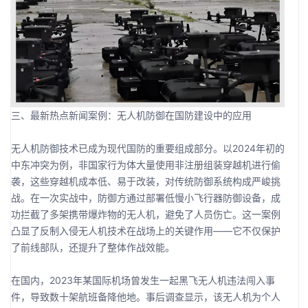
三、最新热点新闻案例：无人机防御在国防建设中的应用
无人机防御技术已成为现代国防的重要组成部分。以2024年初的
中东冲突为例，非国家行为体大量使用非注册组装穿越机进行偷
袭，这些穿越机成本低、易于改装，对传统防御系统构成严峻挑
战。在一次实战中，防御方通过部署低慢小飞行器防御设备，成
功拦截了多架携带爆炸物的无人机，避免了人员伤亡。这一案例
凸显了反制入侵无人机技术在战场上的关键作用——它不仅保护
了前线部队，还提升了整体作战效能。
在国内，2023年某国际机场曾发生一起黑飞无人机违法闯入事
件，导致数十架航班备降他地。事后调查显示，该无人机为个人