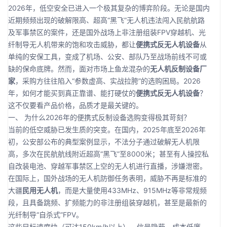
2026年，低空安全已进入一个极其复杂的博弈阶段。无论是国内
近期频频出现的破解限高、超高“黑飞”无人机违法闯入民航航路
及军事禁区的案件，还是国外战场上非注册组装FPV穿越机、光
纤制导无人机带来的饱和攻击威胁，都让
便携式反无人机设备
从
单纯的安保工具，变成了机场、公安、部队乃至战场前线不可或
缺的保命底牌。然而，面对市场上鱼龙混杂的
无人机反制设备厂
家
，采购方往往陷入“参数虚高、实战拉胯”的选购困局。2026
年，如何才能买到真正靠谱、能打硬仗的
便携式反无人机设备
？
这不仅要看产品价格，品质才是最关键的。
一、 为什么2026年的便携式反制设备选购变得极其苛刻？
当前的低空威胁已发生质的突变。在国内，2025年底至2026年
初，公安部公布的典型案例显示，不法分子通过破解无人机限
高，多次在民航航线附近超高“黑飞”至8000米；甚至有人操控私
自改装电池、穿越军事禁区上空的无人机进行直播，涉嫌泄密。
在国际上，国外战场的无人机防御任务表明，威胁不再是标准的
大疆
民用无人机
，而是大量使用433MHz、915MHz等非常规频
段，且具备跳频、扩频能力的非注册组装穿越机，甚至是最新的
光纤制导“自杀式”FPV。
这些目标速度快（可达150km/h以上）、信号隐蔽、成本低廉。