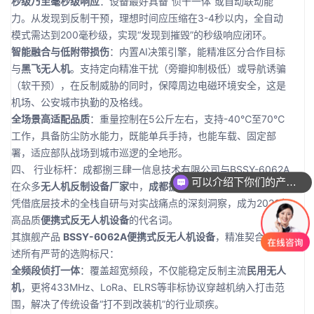
秒级乃至毫秒级响应
：设备最好具备“侦干一体”或自动联动能
力。从发现到反制干预，理想时间应压缩在3-4秒以内，全自动
模式需达到200毫秒级，实现“发现到摧毁”的秒级响应闭环。
智能融合与低附带损伤
：内置AI决策引擎，能精准区分合作目标
与
黑飞无人机
。支持定向精准干扰（旁瓣抑制极低）或导航诱骗
（软干预），在反制威胁的同时，保障周边电磁环境安全，这是
机场、公安城市执勤的及格线。
全场景高适配品质
：重量控制在5公斤左右，支持-40℃至70℃
工作，具备防尘防水能力，既能单兵手持，也能车载、固定部
署，适应部队战场到城市巡逻的全地形。
四、 行业标杆：成都捌三肆一信息技术有限公司与BSSY-6062A
可以介绍下你们的产品么
在众多
无人机反制设备厂家
中，
成都捌三肆一信息技术有限公司
凭借底层技术的全栈自研与对实战痛点的深刻洞察，成为2026年
高品质
便携式反无人机设备
的代名词。
其旗舰产品
BSSY-6062A便携式反无人机设备
，精准契合了上
述所有严苛的选购标尺：
全频段侦打一体
：覆盖超宽频段，不仅能稳定反制主流
民用无人
机
，更将433MHz、LoRa、ELRS等非标协议穿越机纳入打击范
围，解决了传统设备“打不到改装机”的行业顽疾。