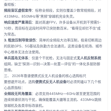
备短板：
频段盲区虚假宣传
：标称全频段，实则仅覆盖少数常规频段，对
433MHz、850MHz等“黑频”穿越机完全失灵。
响应速度严重滞后
：面对高速FPV，许多设备从开机到干预需5-
10秒，而目标在这段时间早已突防数百米，“看得见却拦不住”成
为常态。
3. 粗放压制导致误伤
：简单的全频段大功率压制，极易切断周边
的民航GPS、5G基站及执勤方合法通讯，这类设备在机场、城市
中心根本无法合法使用。
单兵孤岛无体系
：仅是个干扰枪，无法与固定式
无人机反制系统
组网，缺乏“探测—识别—决策—处置—评估”的一体化多层防御
思维。
三、 2026年靠谱便携式反无人机设备的核心选购标尺
要想避开坑点，选购
便携式反无人机设备
时必须死磕以下几个核
心品质指标：
全频段无死角覆盖
：必须支持445MHz—6GHz甚至更宽范围的
连续频谱侦测与干扰，确保能覆盖大疆等主流机、433MHz跳频
穿越机及各类非标改装机。