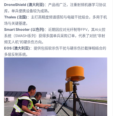
DroneShield (澳大利亚)
：产品线广泛，注重射频机器学习协议
库，单兵便携设备较为成熟。
Thales (法国)
：主打高精度频谱感知与电磁干扰结合，多用于机
场与关键基建。
Smart Shooter (以色列)
：近期因应对光纤制导FPV，其AI火控
系统（SMASH系列）获得多国单兵采购订单，代表了对抗“非射
频无人机”的硬杀伤方向。
EOS (澳大利亚)
：提供包括软杀伤干扰与硬杀伤拦截弹相结合的
多层反制系统。