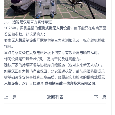
六、 选购建议与官方咨询渠道
2026年，买到靠谱的
便携式反无人机设备
，绝不能只在电商页面
看图和参数。建议采购方：
要求
无人机反制设备厂家
提供第三方实测报告及非标穿越机拦截
视频。
重点考察设备在复杂电磁环境下的实际有效距离与响应延时。
询问设备是否具备AI识别、定向干扰及组网能力。
确认厂家的持续研发与协议库升级服务（应对未来新无人机）。
如果您正在为机场净空保卫、公安巡逻执勤、部队前沿防御或关
键基础设施安保寻找真正高品质、经得起实战检验的
便携式反无
人机设备
，欢迎直接联系
成都捌三肆一信息技术有限公司
。
上一篇
返回列表
下一篇