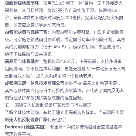
极致秒级响应闭环
：采用先进的“侦干一体”架构，无需外接庞大
探测箱。从目标侦测、协议识别到自动实施干预，仅需约3.8
秒；全自动模式下响应时间低至200毫秒，完美适配战场突发防
御、公安应急突防等高动态场景。
AI智能决策与低损干预
：内置AI智能决策引擎，自动判断威胁等
级。可实施导航诱骗引导返航，或定向低功率/全频段干扰。其极
高的旁瓣抑制能力（低于-45dB），确保在机场、市区使用时，
绝不干扰民航与公共通讯。
高品质与体系融合
：整机仅重4.8公斤，IP等级高，支持多设备
组网协同。它不仅是单兵利器，更能无缝融入“一体化多层无人机
反制解决方案”，成为大系统中的一个机动节点。
成都捌三肆一信息技术有限公司
始终坚持“品质比价格更重要”，
其核心器件国产化与自主可控的底层算法，正代表了国内
反无人
机行业
从拼参数到拼实战效能的理性回归。
五、 国际无人机反制设备厂家代表与行业视野
了解全球技术动向，有助于建立更高的选购标准。当前国际主要
的
无人机反制设备厂家
代表包括：
Dedrone (德国/美国)
：侧重基于AI的多传感器融合空域监控与
管理软件平台。