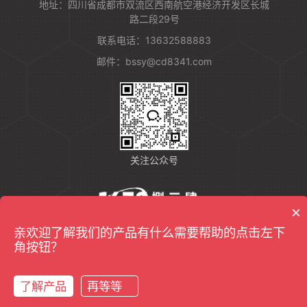
地址：四川省成都市双流区西南航空港经济开发区长城
路二段29号
联系电话：13632588883
邮件：bssy@cd8341.com
关注公众号
×
亲欢迎了解我们的产品有什么需要帮助的点击左下
友情链接：
反无人机设备
角按钮？
Copyrights@2022成都捌三肆一信息技术有限公司版权所有
蜀ICP备2021008213号-3
了解产品
再等等
在线咨询
拨打电话