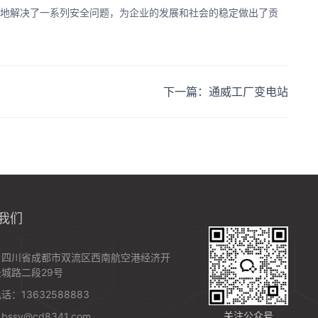
地解决了一系列安全问题，为企业的发展和社会的稳定做出了贡
下一篇
通威工厂变电站
我们
：四川省成都市双流区西南航空港经济开
城路二段29号
话：13632588883
关注公众号
ssy@cd8341.com