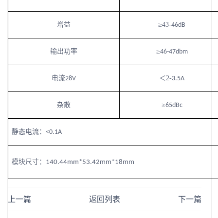
增益
≥43-
46dB
输出功率
≥
46-47dbm
电流
＜
2-
28V
3.5A
杂
散
≥
65dBc
静态电
流：
<0.1A
模块尺寸：
140.44mm*53.42mm*18mm
上一篇
返回列表
下一篇